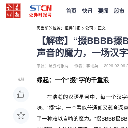
首页
快讯
要闻
股市
您当前的位置：
证券时报
>
公司
>
正文
【解密】“掇BBBB掇B
声音的魔力，一场汉字
来源：证券时报网
作者：李瑞英
2026-02-06 
缘起：一个“掇”字的千重浪
点赞
在浩瀚的汉语星河中，每一个汉字
味。“掇”字，一个看似普通却又蕴含深意
了一种难以言喻的魔力。“掇BBBB掇B