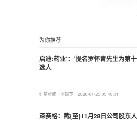
为你推荐
启迪:药业‘：’提名罗怀青先生为第
选人
红星新闻
李瑞英
2026-01-25 05:40:01
深赛格：截{至}11月28日公司股东人