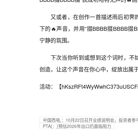
又或者，在创作一首描述雨后初霁
下的🔥声音，并用“掇BBBB掇BBBB
宁静的氛围。
下次当你听到或想到这个词时，不妨
创造，让这个声音在你心中，绽放出属
活动：【
hKszRFt4WyWwhC373uUSCF
中国西电,：10月22日召开业绩说明会，投资者参
PTA{：}预估2026年出口仍面临阻力